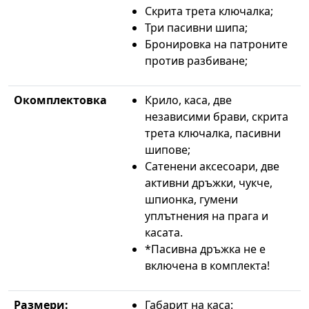
Скрита трета ключалка;
Три пасивни шипа;
Бронировка на патроните
против разбиване;
Окомплектовка
Крило, каса, две
независими брави, скрита
трета ключалка, пасивни
шипове;
Сатенени аксесоари, две
активни дръжки, чукче,
шпионка, гумени
уплътнения на прага и
касата.
*Пасивна дръжка не е
включена в комплекта!
Размери:
Габарит на каса: