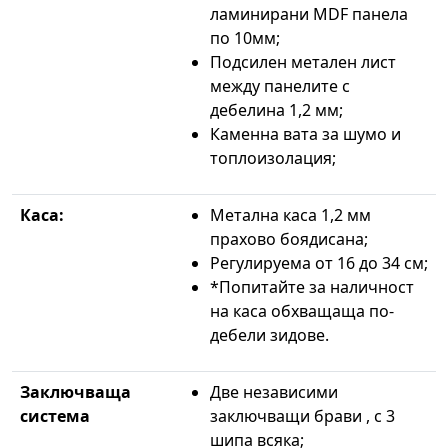
ламинирани MDF панела
по 10мм;
Подсилен метален лист
между панелите с
дебелина 1,2 мм;
Каменна вата за шумо и
топлоизолация;
Каса:
Метална каса 1,2 мм
прахово боядисана;
Регулируема от 16 до 34 см;
*Попитайте за наличност
на каса обхващаща по-
дебели зидове.
Заключваща
Две независими
система
заключващи брави , с 3
шипа всяка;