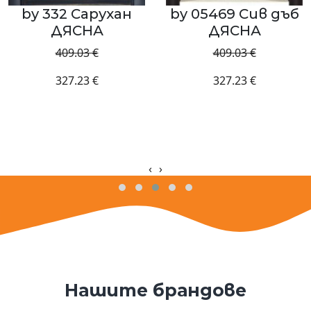
рухан
by 05469 Сив дъб
by 0103 
А
ДЯСНА
ДЯСН
€
409.03 €
409.03 
€
327.23 €
327.23 
‹
›
Нашите брандове