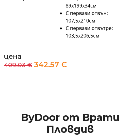
89х199х34см
С первази отвън:
107,5x210см
С первази отвътре:
103,5x206,5см
цена
342.57 €
409.03 €
ByDoor от Врати
Пловдив