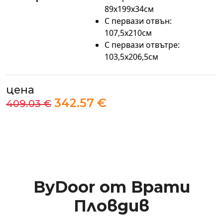
89х199х34см
С первази отвън:
107,5x210см
С первази отвътре:
103,5x206,5см
цена
342.57 €
409.03 €
ByDoor от Врати
Пловдив