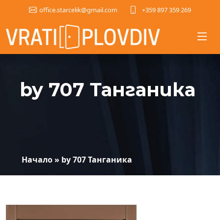
+359 897 359 269
office.starcelik@gmail.com
by 707 Танганика
Начало
»
by 707 Танганика