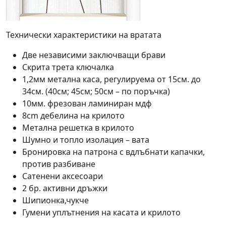
Технически характеристики на вратата
Две независими заключващи брави
Скрита трета ключалка
1,2мм метална каса, регулируема от 15см. до
34см. (40см; 45см; 50см – по поръчка)
10мм. фрезован ламиниран мдф
8cm дебелина на крилото
Метална решетка в крилото
Шумно и топло изолация – вата
Бронировка на патрона с вдлъбнати капачки,
против разбиване
Сатенени аксесоари
2 бр. активни дръжки
Шипионка,чукче
Гумени уплътнения на касата и крилото