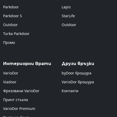
Parkdoor
Lapis
Parkdoor S
StarLife
Outdoor
Outdoor
Turka Parkdoor
Промо
Интериорни Врати
Други връзки
VarioDor
byDoor брошура
Viadoor
VarioDor брошура
Фрезовани VarioDor
Контакти
Принт стъкла
VarioDor Premium