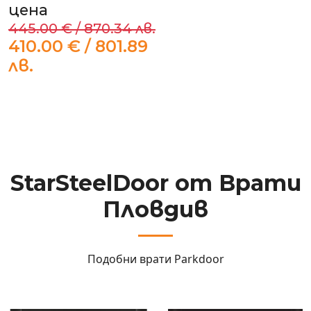
цена
445.00 € / 870.34 лв.
410.00 € / 801.89
лв.
StarSteelDoor от Врати
Пловдив
Подобни врати
Parkdoor