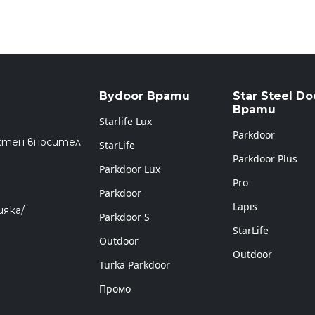
Bydoor Врати
Star Steel Do
Врати
Starlife Lux
Parkdoor
ктен вносител
StarLife
Parkdoor Plus
Parkdoor Lux
Pro
Parkdoor
Lapis
ияка/
Parkdoor S
StarLife
Outdoor
Outdoor
Turka Parkdoor
Промо