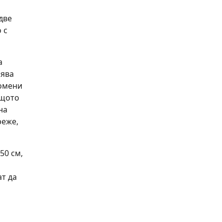
две
 с
а
рява
ромени
ащото
на
реже,
50 см,
ат да