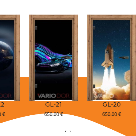
GL-21
GL-20
650.00 €
650.00 €
‹
›