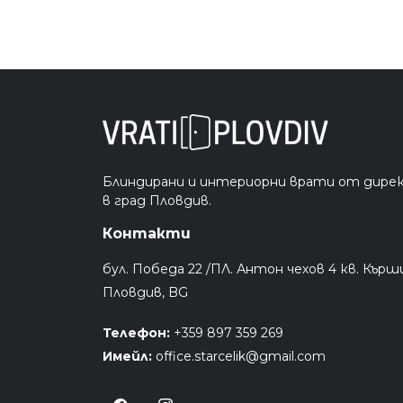
Блиндирани и интериорни врати от дире
в град Пловдив.
Контакти
бул. Победа 22 /ПЛ. Антон чехов 4 кв. Кърш
Пловдив, BG
Телефон:
+359 897 359 269
Имейл:
office.starcelik@gmail.com