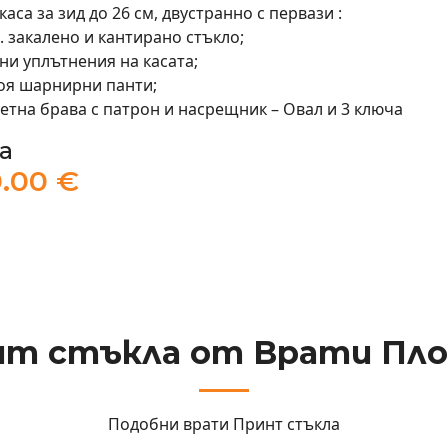
каса за зид до 26 см, двустранно с первази :
. закалено и кантирано стъкло;
ени уплътнения на касата;
роя шарнирни панти;
ретна брава с патрон и насрещник – Овал и 3 ключа
а
.00 €
нт стъкла от Врати Пло
Подобни врати
Принт стъкла