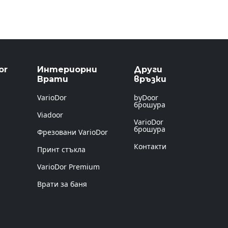
or
Интериорни
Други
Врати
връзки
VarioDor
byDoor
брошура
Viadoor
VarioDor
брошура
Фрезовани VarioDor
Контакти
Принт стъкла
VarioDor Premium
Врати за баня