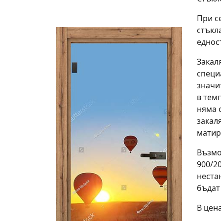
При с
стъкл
еднос
Закал
специ
значи
в тем
няма 
закал
матир
Възмо
900/20
неста
бъдат
В цен