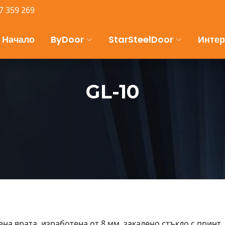
7 359 269
Начало
ByDoor
StarSteelDoor
Интер
GL-10
ена врата, изработена от 8 мм. закалено стъкло с принт.