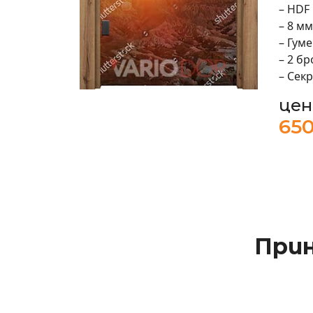
– HDF 
– 8 мм
– Гум
– 2 б
– Сек
цен
650
При