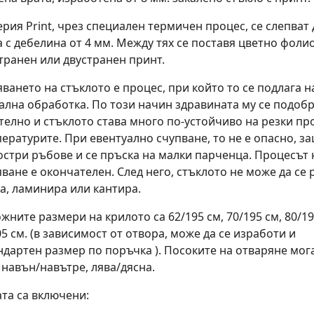
ерия Print, чрез специален термичен процес, се слепват 
а с дебелина от 4 мм. Между тях се поставя цветно фолио
транен или двустранен принт.
яването на стъклото е процес, при който то се подлага н
ална обработка. По този начин здравината му се подоб
телно и стъклото става много по-устойчиво на резки п
пературите. При евентуално счупване, то не е опасно, з
остри ръбове и се пръска на малки парченца. Процесът 
яване е окончателен. След него, стъклото не може да се 
а, ламинира или кантира.
жните размери на крилото са 62/195 см, 70/195 см, 80/19
5 см. (в зависимост от отвора, може да се изработи и
ндартен размер по поръчка ). Посоките на отваряне мог
 навън/навътре, лява/дясна.
ата са включени: