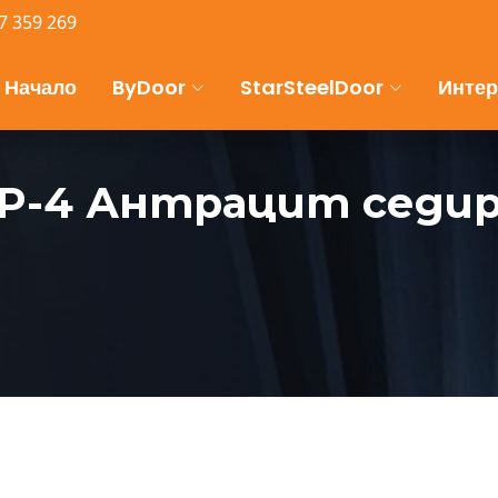
7 359 269
Начало
ByDoor
StarSteelDoor
Интер
P-4 Антрацит седи