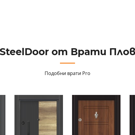
rSteelDoor от Врати Пло
Подобни врати
Pro