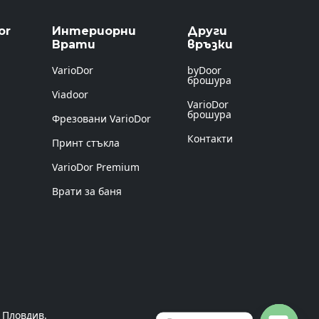
or
Интериорни
Други
Врати
връзки
VarioDor
byDoor
брошура
Viadoor
VarioDor
брошура
Фрезовани VarioDor
Контакти
Принт стъкла
VarioDor Premium
Врати за баня
 Пловдив.