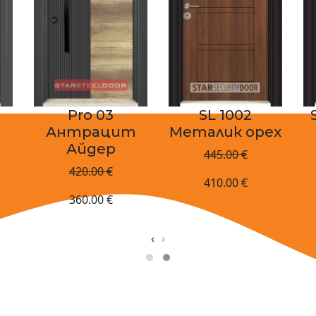
Pro 03
SL 1002
т
Антрацит
Металик орех
Айдер
445.00 €
420.00 €
410.00 €
360.00 €
‹
›