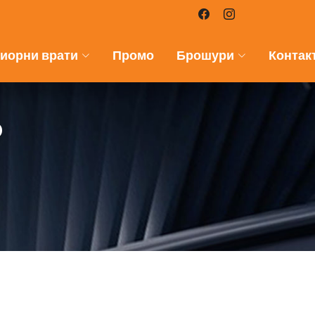
иорни врати
Промо
Брошури
Контак
р