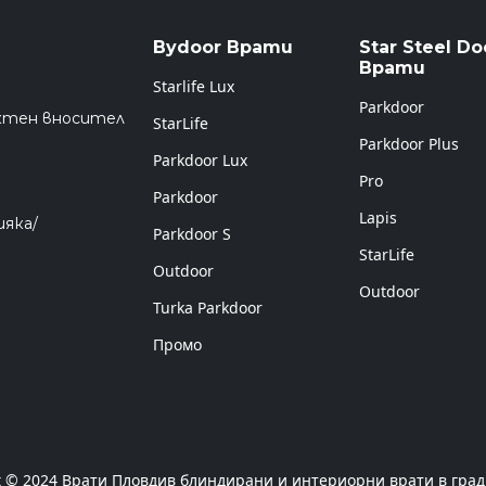
Bydoor Врати
Star Steel Do
Врати
Starlife Lux
Parkdoor
ктен вносител
StarLife
Parkdoor Plus
Parkdoor Lux
Pro
Parkdoor
Lapis
ияка/
Parkdoor S
StarLife
Outdoor
Outdoor
Turka Parkdoor
Промо
t © 2024 Врати Пловдив блиндирани и интериорни врати в град