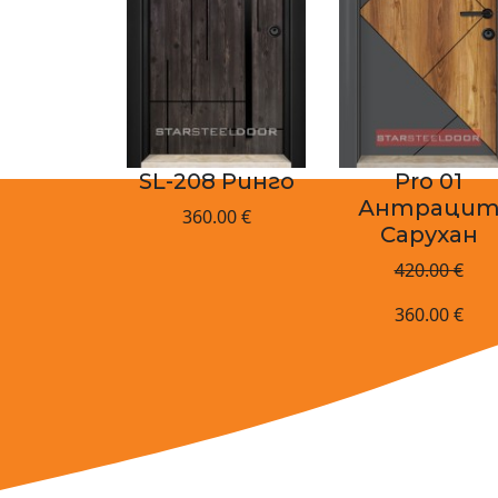
irewood
SL-208 Ринго
Pro 01
рен
Антраци
360.00 €
Сарухан
.00 €
420.00 €
360.00 €