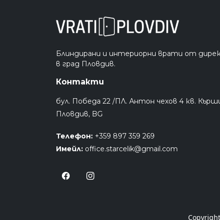
Блиндирани и интериорни врати от дире
в град Пловдив.
Контакти
бул. Победа 22 /ПЛ. Антон чехов 4 кв. Кърш
Пловдив, BG
Телефон:
+359 897 359 269
Имейл:
office.starcelik@gmail.com
Copyrigh