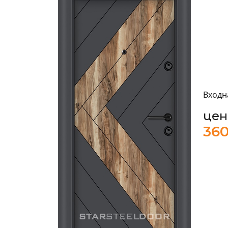
Входн
цен
360