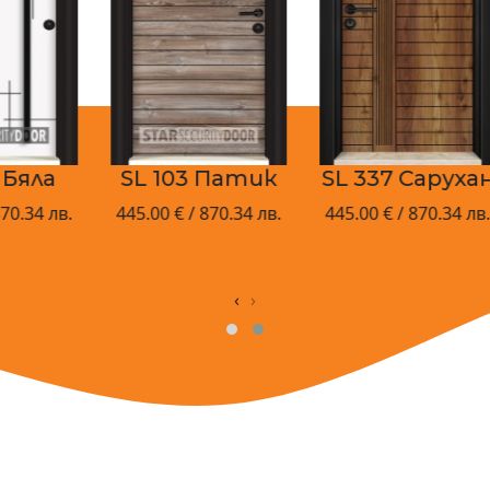
SL 103 Патик
SL 337 Сарухан
в.
445.00 € / 870.34 лв.
445.00 € / 870.34 лв.
4
‹
›