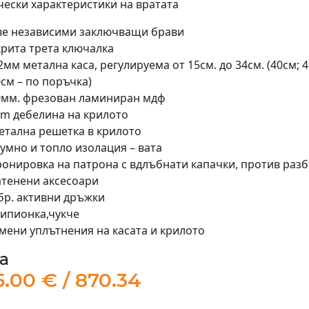
чески характеристики на вратата
ве независими заключващи брави
крита трета ключалка
2мм метална каса, регулируема от 15см. до 34см. (40см; 4
см – по поръчка)
0мм. фрезован ламиниран мдф
cm дебелина на крилото
етална решетка в крилото
умно и топло изолация – вата
ронировка на патрона с вдлъбнати капачки, против раз
атенени аксесоари
бр. активни дръжки
ипионка,чукче
мени уплътнения на касата и крилото
а
.00 € / 870.34