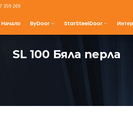
7 359 269
Начало
ByDoor
StarSteelDoor
Интер
SL 100 Бяла перла