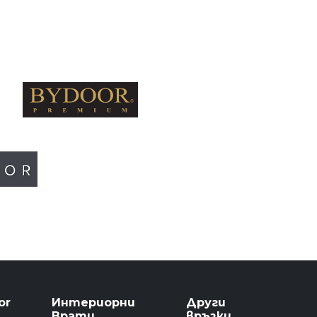
or
Интериорни
Други
Врати
връзки