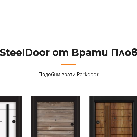
rSteelDoor от Врати Пло
Подобни врати
Parkdoor