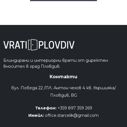
Блиндирани и интериорни врати от директен
вносител в град Пловдив.
Контакти
бул. Победа 22 /ПЛ. Антон чехов 4 кв. Кършияка/
Пловдив, BG
Телефон:
+359 897 359 269
Имейл:
office.starcelik@gmail.com