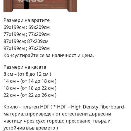
Размери на вратите
69х199см : 69х209см
77х199см ; 77х209см
87х199см; 87х209см
97х199см ; 97х209см
Консултирайте се за наличност и цена.
Размери на касата
8 см – (от 8 до 12 см )
14 см – (от 14 до 18 см )
18 см – (от 18 до 22 см )
22 см – (от 22 до 26 см )
Крило – плътен HDF ( * HDF – High Densty Fiberboard-
материал,произведен от естествени дървесни
частици чрез сухо горещо пресоване, твърд и
устойчив във времето )