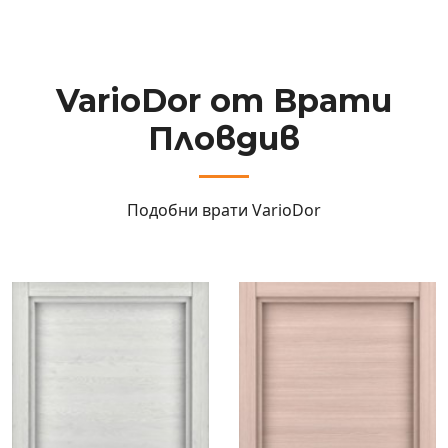
VarioDor от Врати
Пловдив
Подобни врати
VarioDor