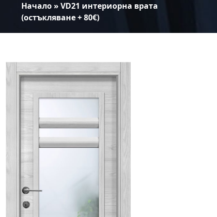
Начало
»
VD21 интериорна врата
(остъкляване + 80€)