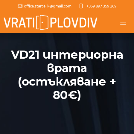
+359 897 359 269
office.starcelik@gmail.com
VD21 интериорна
врата
(остъкляване +
80€)