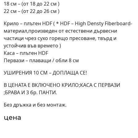
18 см – (от 18 до 22 см )
22 см – (от 22 до 26 см )
Крило – плътен HDF ( * HDF – High Densty Fiberboard-
материал,произведен от естествени дървесни
частици чрез сухо горещо пресоване, твърд и
устойчив във времето )
Каса – плътен HDF
Первази – плаващи / обли 8 см
УШИРЕНИЯ 10 СМ – ДОПЛАЩА СЕ!
В ЦЕНАТА Е ВКЛЮЧЕНО КРИЛО;КАСА С ПЕРВАЗИ
;БРАВА И 3 бр. ПАНТИ.
Без дръжка и без монтаж.
цена