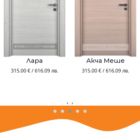
Лара
Акча Меше
.00 € / 616.09 лв.
315.00 € / 616.09 лв.
31
‹
›