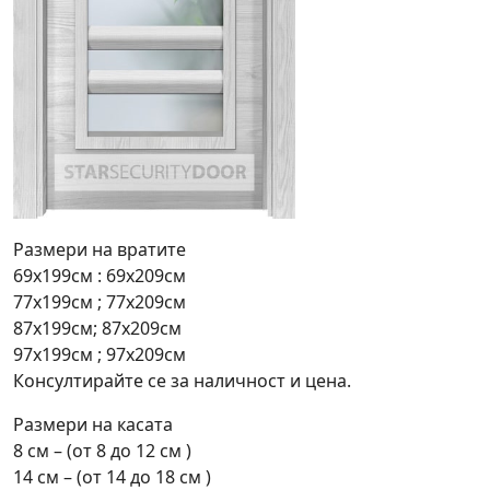
Размери на вратите
69х199см : 69х209см
77х199см ; 77х209см
87х199см; 87х209см
97х199см ; 97х209см
Консултирайте се за наличност и цена.
Размери на касата
8 см – (от 8 до 12 см )
14 см – (от 14 до 18 см )