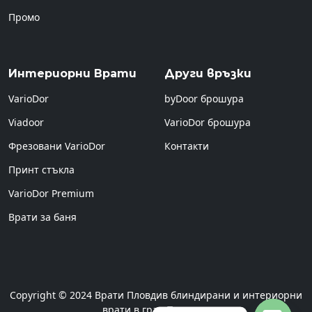
Промо
Интериорни Врати
Други връзки
VarioDor
byDoor брошура
Viadoor
VarioDor брошура
Фрезовани VarioDor
Контакти
Принт стъкла
VarioDor Premium
Врати за баня
Copyright © 2024 Врати Пловдив блиндирани и интериорни
врати в град Пловдив.