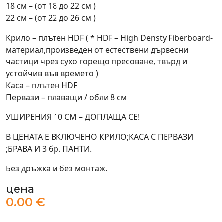
18 см – (от 18 до 22 см )
22 см – (от 22 до 26 см )
Крило – плътен HDF ( * HDF – High Densty Fiberboard-
материал,произведен от естествени дървесни
частици чрез сухо горещо пресоване, твърд и
устойчив във времето )
Каса – плътен HDF
Первази – плаващи / обли 8 см
УШИРЕНИЯ 10 СМ – ДОПЛАЩА СЕ!
В ЦЕНАТА Е ВКЛЮЧЕНО КРИЛО;КАСА С ПЕРВАЗИ
;БРАВА И 3 бр. ПАНТИ.
Без дръжка и без монтаж.
цена
0.00 €