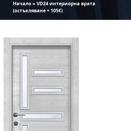
Начало
»
VD24 интериорна врата
(остъкляване + 105€)