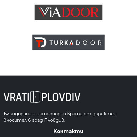
Блиндирани и интериорни врати от директен
вносител в град Пловдив.
Контакти