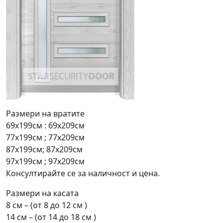
Размери на вратите
69х199см : 69х209см
77х199см ; 77х209см
87х199см; 87х209см
97х199см ; 97х209см
Консултирайте се за наличност и цена.
Размери на касата
8 см – (от 8 до 12 см )
14 см – (от 14 до 18 см )