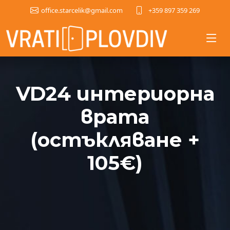
+359 897 359 269
office.starcelik@gmail.com
VD24 интериорна
врата
(остъкляване +
105€)