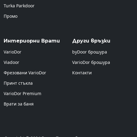
Turka Parkdoor
Промо
Интериорни Врати
Други връзки
VarioDor
byDoor брошура
Viadoor
VarioDor брошура
Фрезовани VarioDor
Контакти
Принт стъкла
VarioDor Premium
Врати за баня