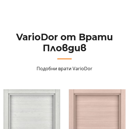
VarioDor от Врати
Пловдив
Подобни врати
VarioDor