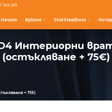
7 359 269
Начало
ByDoor
StarSteelDoor
Интер
D4 Интериорни вра
(остъкляване + 75€)
тъкляване + 75€)