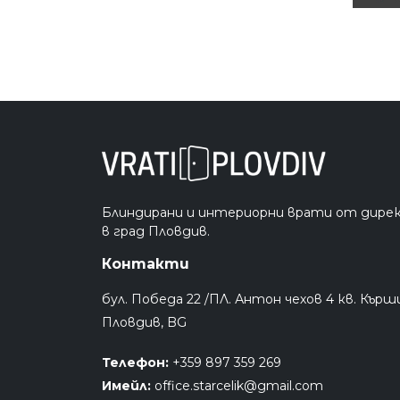
Блиндирани и интериорни врати от дире
в град Пловдив.
Контакти
бул. Победа 22 /ПЛ. Антон чехов 4 кв. Кърш
Пловдив, BG
Телефон:
+359 897 359 269
Имейл:
office.starcelik@gmail.com