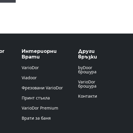
or
Интериорни
Други
Врати
връзки
VarioDor
byDoor
брошура
Viadoor
VarioDor
брошура
Фрезовани VarioDor
Контакти
Принт стъкла
VarioDor Premium
Врати за баня