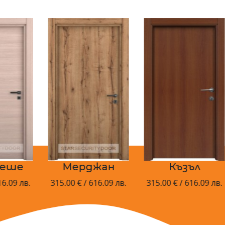
Мерджан
Къзъл
Н
в.
315.00 € / 616.09 лв.
315.00 € / 616.09 лв.
3