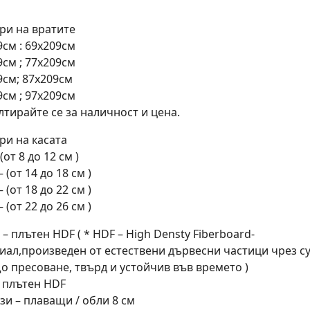
ри на вратите
9см : 69х209см
9см ; 77х209см
9см; 87х209см
9см ; 97х209см
лтирайте се за наличност и цена.
ри на касата
 (от 8 до 12 см )
– (от 14 до 18 см )
– (от 18 до 22 см )
– (от 22 до 26 см )
– плътен HDF ( * HDF – High Densty Fiberboard-
иал,произведен от естествени дървесни частици чрез с
о пресоване, твърд и устойчив във времето )
– плътен HDF
зи – плаващи / обли 8 см