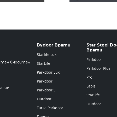
Bydoor Врати
Star Steel Do
Врати
Starlife Lux
Parkdoor
ктен вносител
StarLife
Parkdoor Plus
Parkdoor Lux
Pro
Parkdoor
Lapis
ияка/
Parkdoor S
StarLife
Outdoor
Outdoor
Turka Parkdoor
Промо