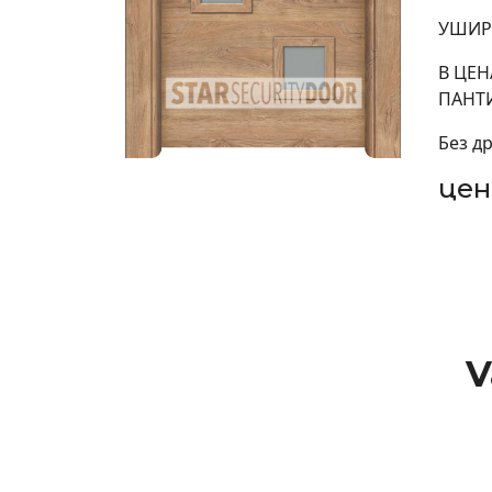
УШИРЕ
В ЦЕН
ПАНТ
Без д
цен
V