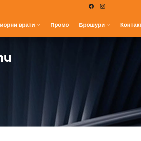
иорни врати
Промо
Брошури
Контак
ти