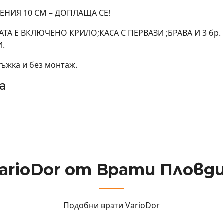
НИЯ 10 СМ – ДОПЛАЩА СЕ!
АТА Е ВКЛЮЧЕНО КРИЛО;КАСА С ПЕРВАЗИ ;БРАВА И 3 бр.
И.
ръжка и без монтаж.
а
arioDor от Врати Пловд
Подобни врати
VarioDor