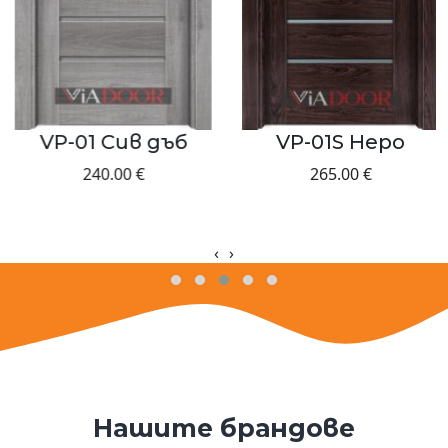
VP-01 Сив дъб
VP-01S Hepo
240.00 €
265.00 €
‹
›
Нашите брандове