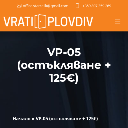
+359 897 359 269
office.starcelik@gmail.com
VP-05
(остъкляване +
125€)
Начало
»
VP-05 (остъкляване + 125€)