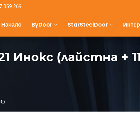
7 359 269
Начало
ByDoor
StarSteelDoor
Интер
21 Инокс (лайстна + 1
€)