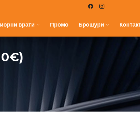
иорни врати
Промо
Брошури
Контак
10€)