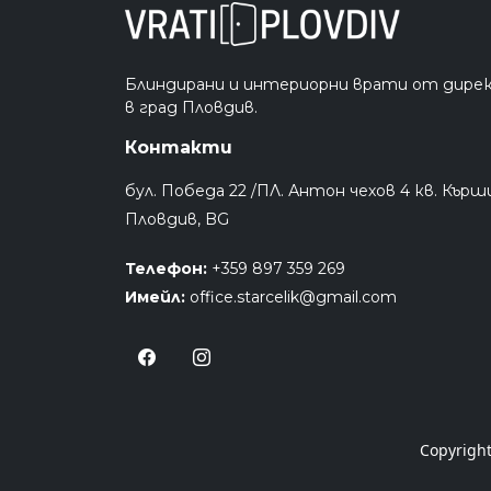
Блиндирани и интериорни врати от дире
в град Пловдив.
Контакти
бул. Победа 22 /ПЛ. Антон чехов 4 кв. Кърш
Пловдив, BG
Телефон:
+359 897 359 269
Имейл:
office.starcelik@gmail.com
Copyrigh