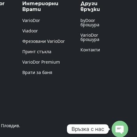
or
Интериорни
Други
Врати
връзки
VarioDor
byDoor
брошура
Viadoor
VarioDor
брошура
Фрезовани VarioDor
Контакти
Принт стъкла
VarioDor Premium
Врати за баня
 Пловдив.
Връзка с нас