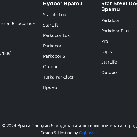
Bydoor Врати
Star Steel Do
Врати
Starlife Lux
Parkdoor
ктен вносител
StarLife
Parkdoor Plus
Parkdoor Lux
Pro
Parkdoor
Lapis
ияка/
Parkdoor S
StarLife
Outdoor
Outdoor
Turka Parkdoor
Промо
t © 2024 Врати Пловдив блиндирани и интериорни врати в град
Design & Hosting by
Gighoster