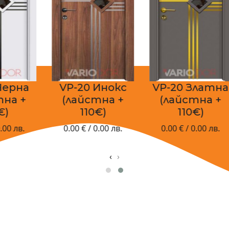
а
VP-20 Инокс
VP-20 Златна
(лайстна +
(лайстна +
(
110€)
110€)
0.00 € / 0.00 лв.
0.00 € / 0.00 лв.
‹
›