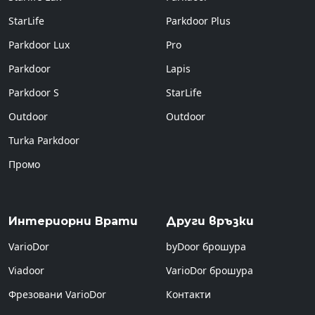
StarLife
Parkdoor Plus
Parkdoor Lux
Pro
Parkdoor
Lapis
Parkdoor S
StarLife
Outdoor
Outdoor
Turka Parkdoor
Промо
Интериорни Врати
Други връзки
VarioDor
byDoor брошура
Viadoor
VarioDor брошура
Фрезовани VarioDor
Контакти