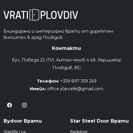
Блиндирани и интериорни врати от директен
вносител в град Пловдив.
Контакти
бул. Победа 22 /ПЛ. Антон чехов 4 кв. Кършияка/
Пловдив, BG
Телефон:
+359 897 359 269
Имейл:
office.starcelik@gmail.com
Bydoor Врати
Star Steel Door Врати
Starlife Lux
Parkdoor