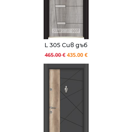
L 305 Сив дъб
465.00 €
435.00 €