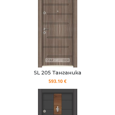
SL 205 Танганика
593.10 €