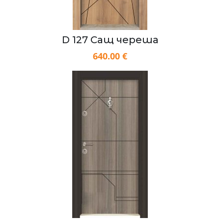
D 127 Сащ череша
640.00 €