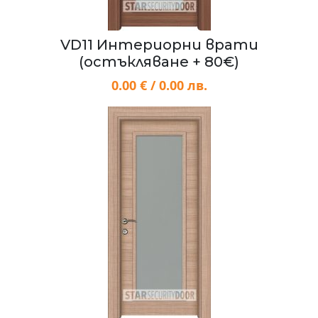
VD11 Интериорни врати
(остъкляване + 80€)
0.00 € / 0.00 лв.