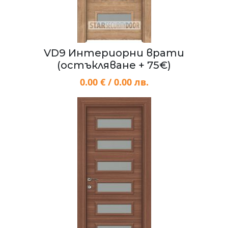
VD9 Интериорни врати
(остъкляване + 75€)
0.00 € / 0.00 лв.